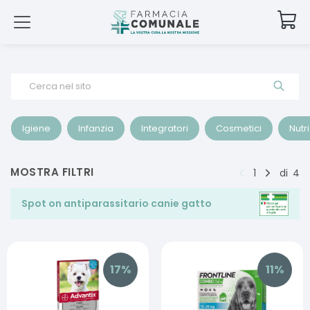
Cerca nel sito
Igiene
Infanzia
Integratori
Cosmetici
Nutr
MOSTRA FILTRI
1
di
4
Spot on antiparassitario canie gatto
17
%
11
%