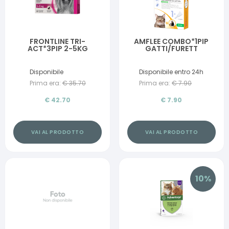
FRONTLINE TRI-
AMFLEE COMBO*1PIP
ACT*3PIP 2-5KG
GATTI/FURETT
Disponibile
Disponibile entro 24h
Prima era:
€
35.70
Prima era:
€
7.90
€
42.70
€
7.90
VAI AL PRODOTTO
VAI AL PRODOTTO
10
%