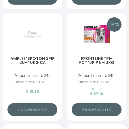
14
%
AMFLEE*SPOTON 3PIP
FRONTLINE TRI-
20-40KG CA
ACT*6PIP 5-10KG
Disponibile entro 24h
Disponibile entro 24h
Prima era:
€
18.90
Prima era:
€
57.10
€
66.20
€
18.90
€
57.10
VAI AL PRODOTTO
VAI AL PRODOTTO