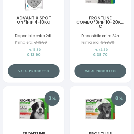
ADVANTIX SPOT
FRONTLINE
ON*1PIP 4-10KG
COMBO*3PIP 10-20KG
C
Disponibile entro 24h
Disponibile entro 24h
Prima era:
€
13.90
Prima era:
€
38.70
€
16.80
€
43.60
€
13.90
€
38.70
VAI AL PRODOTTO
VAI AL PRODOTTO
3
%
8
%
FRONTLINE
FRONTLINE