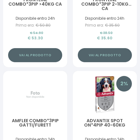
COMBO*3PIP >40KG CA
COMBO*3PIP 2-10KG
CA
Disponibile entro 24h
Disponibile entro 24h
Prima era:
€
50.80
Prima era:
€
35.60
€
54.90
€
38.50
€
53.30
€
35.60
VAI AL PRODOTTO
VAI AL PRODOTTO
2
%
AMFLEE COMBO*3PIP
ADVANTIX SPOT
GATTI/FURETT
ON*4PIP 40-60KG
Disponibile entro 24h
Disponibile entro 24h