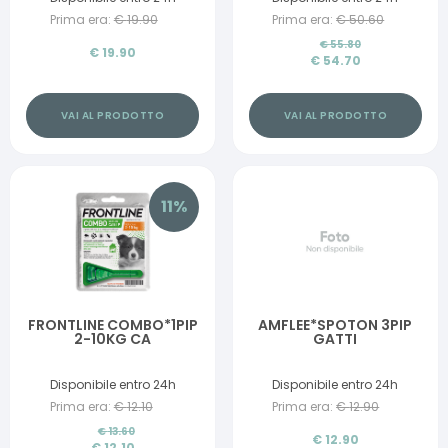
Prima era:
€
19.90
Prima era:
€
50.60
€
55.80
€
19.90
€
54.70
VAI AL PRODOTTO
VAI AL PRODOTTO
11
%
FRONTLINE COMBO*1PIP
AMFLEE*SPOTON 3PIP
2-10KG CA
GATTI
Disponibile entro 24h
Disponibile entro 24h
Prima era:
€
12.10
Prima era:
€
12.90
€
13.60
€
12.90
€
12.10