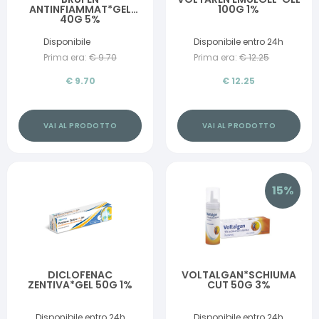
ANTINFIAMMAT*GEL
100G 1%
40G 5%
Disponibile
Disponibile entro 24h
Prima era:
€
9.70
Prima era:
€
12.25
€
9.70
€
12.25
VAI AL PRODOTTO
VAI AL PRODOTTO
15
%
DICLOFENAC
VOLTALGAN*SCHIUMA
ZENTIVA*GEL 50G 1%
CUT 50G 3%
Disponibile entro 24h
Disponibile entro 24h