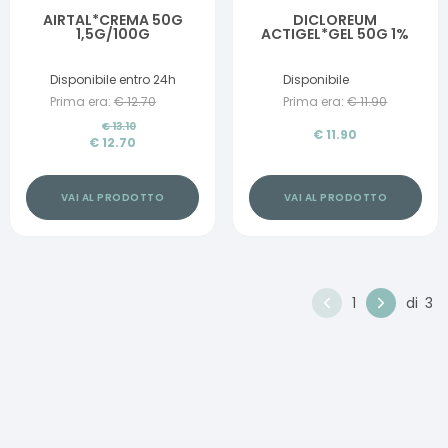
AIRTAL*CREMA 50G
DICLOREUM
1,5G/100G
ACTIGEL*GEL 50G 1%
Disponibile entro 24h
Disponibile
Prima era:
€
12.70
Prima era:
€
11.90
€
13.10
€
11.90
€
12.70
VAI AL PRODOTTO
VAI AL PRODOTTO
1
di
3