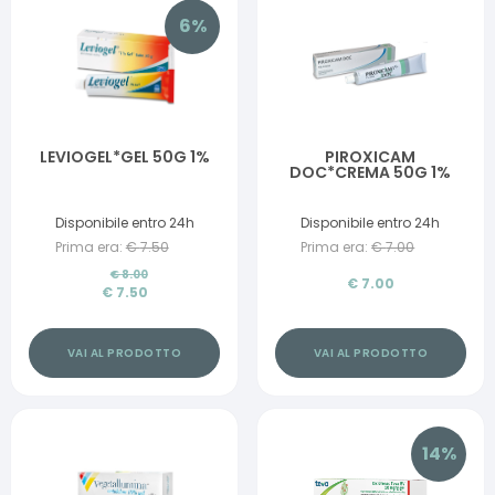
6
%
LEVIOGEL*GEL 50G 1%
PIROXICAM
DOC*CREMA 50G 1%
Disponibile entro 24h
Disponibile entro 24h
Prima era:
€
7.50
Prima era:
€
7.00
€
8.00
€
7.00
€
7.50
VAI AL PRODOTTO
VAI AL PRODOTTO
14
%