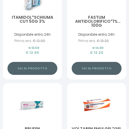
ITAMIDOL*SCHIUMA
FASTUM
CUT 50G 3%
ANTIDOLORIFICO*1%
100G
Disponibile entro 24h
Disponibile entro 24h
Prima era:
€
12.90
Prima era:
€
13.20
€
13.50
€
14.30
€
12.90
€
13.20
VAI AL PRODOTTO
VAI AL PRODOTTO
BRUFEN
VOLTAREN EMULGEL*GEL