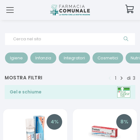
Cerca nel sito
Igiene
Infanzia
Integratori
Cosmetici
Nutr
MOSTRA FILTRI
1
di
3
Gel e schiume
4
%
8
%