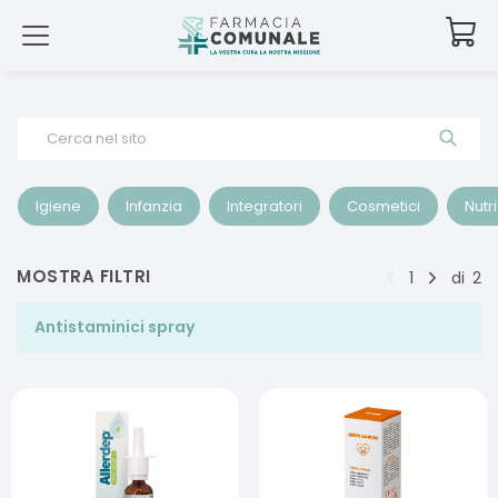
Cerca nel sito
Igiene
Infanzia
Integratori
Cosmetici
Nutr
MOSTRA FILTRI
1
di
2
Antistaminici spray