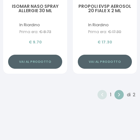
ISOMAR NASO SPRAY
PROPOLI EVSP AEROSOL
ALLERGIE 30 ML
20 FIALE X 2 ML
In Riordino
In Riordino
Prima era:
€
8.73
Prima era:
€
17.30
€
9.70
€
17.30
VAI AL PRODOTTO
VAI AL PRODOTTO
1
di
2