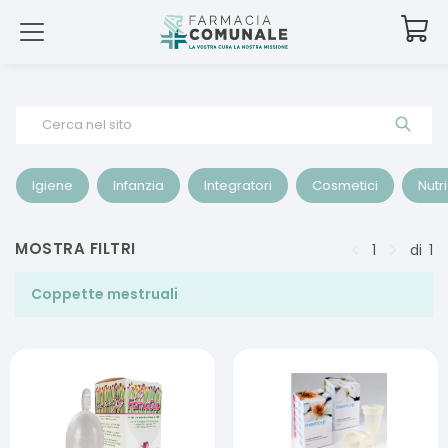
Cerca nel sito
Igiene
Infanzia
Integratori
Cosmetici
Nutr
MOSTRA FILTRI
1
di
1
Coppette mestruali