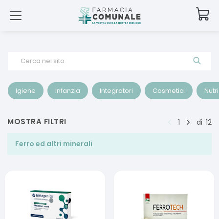
Cerca nel sito
Igiene
Infanzia
Integratori
Cosmetici
Nutr
MOSTRA FILTRI
1
di
12
Ferro ed altri minerali