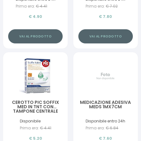
Prima era:
€
4.41
Prima era:
€
7.02
€
4.90
€
7.80
VAI AL PRODOTTO
VAI AL PRODOTTO
CEROTTO PIC SOFFIX
MEDICAZIONE ADESIVA
MED IN TNT CON
MEDS 1MX7CM
TAMPONE CENTRALE
ASSORBENTE STERILE
MONOUSO 5X7 CM
Disponibile
Disponibile entro 24h
ANTIBATTERICO 5 PEZZI
Prima era:
€
4.41
Prima era:
€
6.84
€
5.20
€
7.60