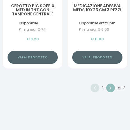
CEROTTO PIC SOFFIX
MEDICAZIONE ADESIVA
MED IN TNT CON
MEDS 10X23 CM 3 PEZZI
TAMPONE CENTRALE
ASSORBENTE STERILE
MONOUSO 10X8 CM
Disponibile
Disponibile entro 24h
ANTIBATTERICO 5 PEZZI
Prima era:
€
7.11
Prima era:
€
9.90
€
8.20
€
11.00
VAI AL PRODOTTO
VAI AL PRODOTTO
1
di
3