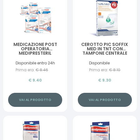
MEDICAZIONE POST
CEROTTO PIC SOFFIX
OPERATORIA
MED IN TNT CON
MEDIPRESTERIL
TAMPONE CENTRALE
DELICATA TNT 10X15CM
ASSORBENTE STERILE
5 PEZZI
MONOUSO 10X12 CM
Disponibile entro 24h
Disponibile
ANTIBATTERICO 5 PEZZI
Prima era:
€
8.46
Prima era:
€
8.10
€
9.40
€
9.30
VAI AL PRODOTTO
VAI AL PRODOTTO