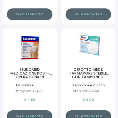
VAI AL PRODOTTO
VAI AL PRODOTTO
LEUKOMED
CEROTTO MEDS
MEDICAZIONE POST-
FARMAPORE STERILE
OPERATORIA IN
CON TAMPONE DI
TESSUTO NON TESSUTO
GARZA CENTRALE E
7,2 X 5 CM
BORDI ADESIVI 6X9 CM 5
Disponibile
Disponibile entro 24h
PEZZI
Prima era:
€
4.05
Prima era:
€
5.40
€
4.50
€
6.00
VAI AL PRODOTTO
VAI AL PRODOTTO