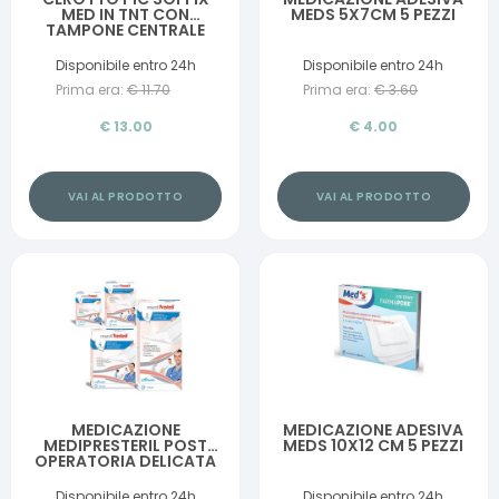
MED IN TNT CON
MEDS 5X7CM 5 PEZZI
TAMPONE CENTRALE
ASSORBENTE STERILE
MONOUSO STERILE
Disponibile entro 24h
Disponibile entro 24h
25X10 CM
Prima era:
€
11.70
Prima era:
€
3.60
ANTIBATTERICO 3 PEZZI
€
13.00
€
4.00
VAI AL PRODOTTO
VAI AL PRODOTTO
MEDICAZIONE
MEDICAZIONE ADESIVA
MEDIPRESTERIL POST
MEDS 10X12 CM 5 PEZZI
OPERATORIA DELICATA
STERILE 7X5 5 PEZZI
Disponibile entro 24h
Disponibile entro 24h