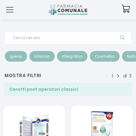
Cerca nel sito
Igiene
Infanzia
Integratori
Cosmetici
Nutr
MOSTRA FILTRI
1
di
3
Cerotti post operatori classici