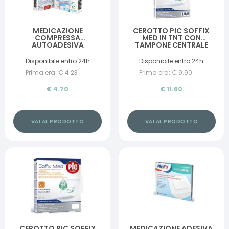
MEDICAZIONE
CEROTTO PIC SOFFIX
COMPRESSA
MED IN TNT CON
AUTOADESIVA
TAMPONE CENTRALE
DERMOATTIVA
ASSORBENTE STERILE
IPOALLERGENICA
MONOUSO 10X15 CM
Disponibile entro 24h
Disponibile entro 24h
AERATA MASTER-AID
ANTIBATTERICO 5 PEZZI
Prima era:
€
4.23
Prima era:
€
9.90
DROP MED 7X5 5 PEZZI
€
4.70
€
11.60
VAI AL PRODOTTO
VAI AL PRODOTTO
CEROTTO PIC SOFFIX
MEDICAZIONE ADESIVA