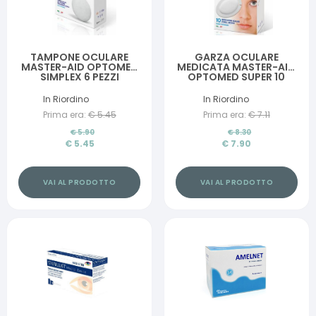
TAMPONE OCULARE
GARZA OCULARE
MASTER-AID OPTOMED
MEDICATA MASTER-AID
SIMPLEX 6 PEZZI
OPTOMED SUPER 10
PEZZI
In Riordino
In Riordino
Prima era:
€
5.45
Prima era:
€
7.11
€
5.90
€
8.30
€
5.45
€
7.90
VAI AL PRODOTTO
VAI AL PRODOTTO