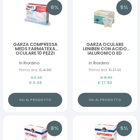
6
%
5
%
GARZA COMPRESSA
GARZA OCULARE
MEDS FARMATEXA
LENIBEN CON ACIDO
OCULARE 10 PEZZI
IALURONICO ED
ESTRATTI VEGETALI 28
PEZZI
In Riordino
In Riordino
Prima era:
€
4.86
Prima era:
€
17.01
€
5.40
€
18.90
€
5.06
€
17.90
VAI AL PRODOTTO
VAI AL PRODOTTO
8
%
5
%