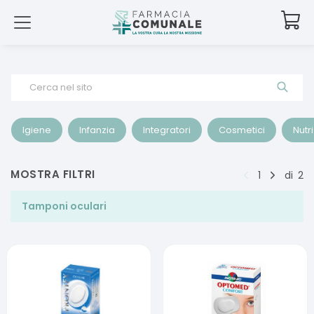
Cerca nel sito
Igiene
Infanzia
Integratori
Cosmetici
Nutr
MOSTRA FILTRI
1
di
2
Tamponi oculari