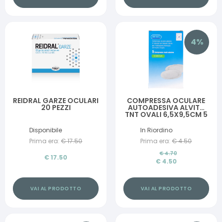
4
%
REIDRAL GARZE OCULARI
COMPRESSA OCULARE
20 PEZZI
AUTOADESIVA ALVITA
TNT OVALI 6,5X9,5CM 5
PEZZI
Disponibile
In Riordino
Prima era:
€
17.50
Prima era:
€
4.50
€
4.70
€
17.50
€
4.50
VAI AL PRODOTTO
VAI AL PRODOTTO