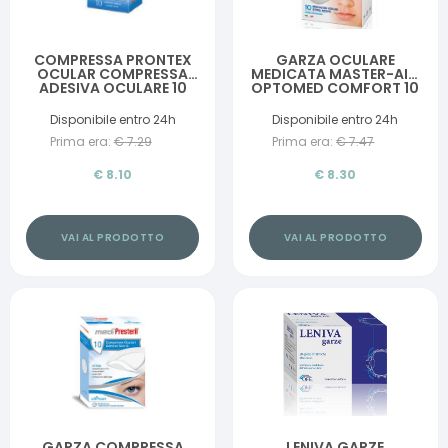
COMPRESSA PRONTEX
GARZA OCULARE
OCULAR COMPRESSA
MEDICATA MASTER-AID
ADESIVA OCULARE 10
OPTOMED COMFORT 10
PEZZI
PEZZI
Disponibile entro 24h
Disponibile entro 24h
Prima era:
€
7.29
Prima era:
€
7.47
€
8.10
€
8.30
VAI AL PRODOTTO
VAI AL PRODOTTO
GARZA COMPRESSA
LENIVA GARZE