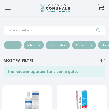
Cerca nel sito
Igiene
Infanzia
Integratori
Cosmetici
Nutr
MOSTRA FILTRI
1
di
1
Shampoo antiparassitario cani e gatto