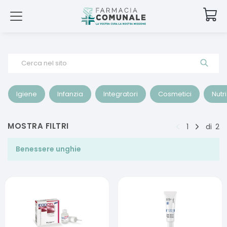
Cerca nel sito
Igiene
Infanzia
Integratori
Cosmetici
Nutr
MOSTRA FILTRI
1
di
2
Benessere unghie