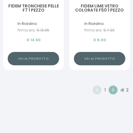
FIDEM TRONCHESE PELLE
FIDEM LIME VETRO
F7 1 PEZZO
COLORATE F50 1 PEZZO
In Riordino
In Riordino
Prima era:
€
13.05
Prima era:
€
7.20
€
14.50
€
8.00
VAI AL PRODOTTO
VAI AL PRODOTTO
1
di
2