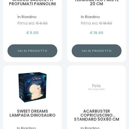
PROFUMATI PANNOLINI
20 CM
In Riordino
In Riordino
Prima era:
€
5.00
Prima era:
€
16.60
€
5.00
€
16.60
VAI AL PRODOTTO
VAI AL PRODOTTO
SWEET DREAMS
ACARBUSTER
LAMPADA DINOSAURO
COPRICUSCINO
STANDARD 50X80 CM
In Riordino
In Riordino