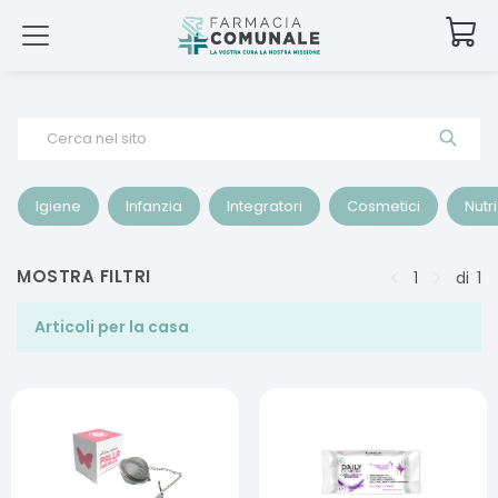
Cerca nel sito
Igiene
Infanzia
Integratori
Cosmetici
Nutr
MOSTRA FILTRI
1
di
1
Articoli per la casa