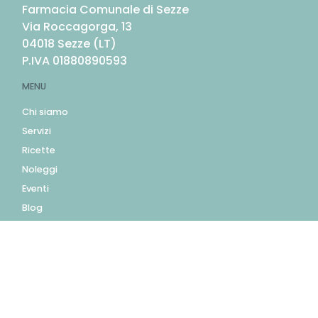
Farmacia Comunale di Sezze
Via Roccagorga, 13
04018
Sezze
(
LT
)
P.IVA
01880890593
MENU
Chi siamo
Servizi
Ricette
Noleggi
Eventi
Blog
AZIENDA
Contatti
Accedi
Registrati
Privacy Policy