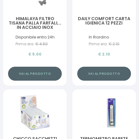
HIMALAYA FILTRO
DAILY COMFORT CARTA
TISANA PALLA FARFALLA
IGIENICA 12 PEZZI
IN ACCIAIO INOX
Disponibile entro 24h
In Riordino
Prima era:
€
4.50
Prima era:
€
2.10
€
5.00
€
2.10
VAI AL PRODOTTO
VAI AL PRODOTTO
CHICCO SACCHETTI
TERMOMETRO PARETE