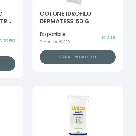
C
COTONE IDROFILO
XTRA
DERMATESS 50 G
Disponibile
€
2.10
€
13.50
Prima era:
€
2.10
VAI AL PRODOTTO