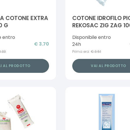
MA COTONE EXTRA
COTONE IDROFILO PI
0 G
REKOSAC ZIG ZAG 10
CON FUSTELLA
e entro
Disponibile entro
€
3.70
24h
3.33
Prima era:
€
3.51
I AL PRODOTTO
VAI AL PRODOTTO