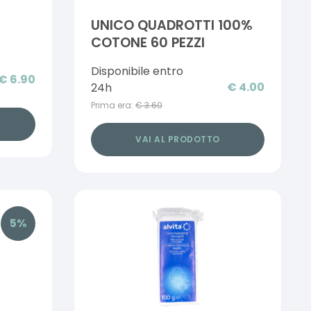
UNICO QUADROTTI 100%
COTONE 60 PEZZI
Disponibile entro
€
6.90
€
4.00
24h
Prima era:
€
3.60
VAI AL PRODOTTO
5
%