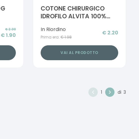
0G
COTONE CHIRURGICO
IDROFILO ALVITA 100%
PURO COTONE 100 G
In Riordino
€
2.00
€
2.20
€
1.90
Prima era:
€
1.98
VAI AL PRODOTTO
1
di
3