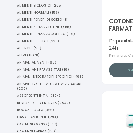
ALIMENTI BIOLOGICI
(
265
)
ALIMENTI NORMALI
(
159
)
ALIMENTI POVERI DI SODIO
(
8
)
COTONE 
ALIMENTI SENZA GLUTINE
(
855
)
FARMAT
ALIMENTI SENZA ZUCCHERO
(
101
)
Disponibil
ALIMENTI SPECIALI
(
228
)
24h
ALLERGIE
(
50
)
ALTRI
(
11078
)
Prima era:
€
ANIMALI ALIMENTI
(
63
)
ANIMALI ANTIPARASSITARI
(
18
)
VA
ANIMALI INTEGRATORI SPECIFICI
(
495
)
ANIMALI TOELETTATURA E ACCESSORI
(
208
)
ASSORBENTI INTIMI
(
374
)
BENESSERE ED ENERGIA
(
2802
)
BOCCA E GOLA
(
322
)
CASA E AMBIENTE
(
294
)
COSMESI CORPO
(
987
)
COSMESI LABBRA
(
130
)