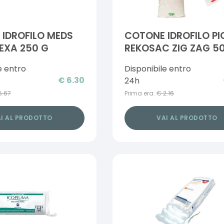
IDROFILO MEDS
COTONE IDROFILO PI
EXA 250 G
REKOSAC ZIG ZAG 5
e entro
Disponibile entro
€
6.30
24h
5.67
Prima era:
€
2.16
I AL PRODOTTO
VAI AL PRODOTTO