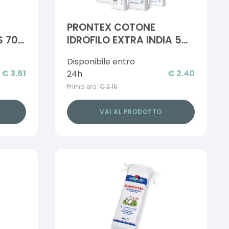
PRONTEX COTONE
 70
IDROFILO EXTRA INDIA 50
G
Disponibile entro
€
3.61
€
2.40
24h
Prima era:
€
2.16
VAI AL PRODOTTO