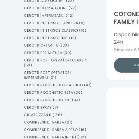
CEROTTI CLASSICI TNT
(
22
)
CEROTTI DOPPIA AZIONE
(
22
)
COTONE
CEROTTI IMPERMEABILI
(
42
)
FAMILY 
CEROTTI IN STRISCE BARRIERA
(
9
)
CEROTTI IN STRISCE CLASSICI
(
15
)
Disponibil
CEROTTI IN STRISCE TNT
(
19
)
24h
CEROTTI ORTOTTICI
(
33
)
Prima era:
€
CEROTTI PER SUTURA
(
30
)
CEROTTI POST OPERATORI CLASSICI
VA
(
53
)
CEROTTI POST OPERATORI
IMPERMEABILI
(
31
)
CEROTTI ROCCHETTO CLASSICO
(
47
)
CEROTTI ROCCHETTO SETA
(
36
)
CEROTTI ROCCHETTO TNT
(
33
)
CEROTTI SPRAY
(
7
)
CICATRIZZANTI
(
156
)
COMPRESSE DI GARZA
(
61
)
COMPRESSE DI GARZA A PESO
(
16
)
COMPRESSE DI GARZA IN TNT
(
62
)