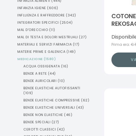
INFANZIA ALIMENTI
(
444
)
INFANZIA IGIENE
(
606
)
COTONE 
INFLUENZA E RAFFREDDORE
(
342
)
REKOSAC
INTEGRATORI SPECIFICI
(
2504
)
MAL D'ORECCHIO
(
11
)
CON FUS
Disponibil
MAL DI TESTA E DOLORI MESTRUALI
(
27
)
Prima era:
€
MATERIALI E SERVIZI FARMACIA
(
17
)
MATERIE PRIME E GALENICA
(
149
)
MEDICAZIONE
(
1580
)
VA
ACQUA OSSIGENATA
(
16
)
BENDE A RETE
(
44
)
BENDE AURICOLARI
(
10
)
BENDE ELASTICHE AUTOFISSANTI
(
109
)
BENDE ELASTICHE COMPRESSIVE
(
62
)
BENDE ELASTICHE UNIVERSALI
(
43
)
BENDE NON ELASTICHE
(
46
)
BENDE SPECIALI
(
27
)
CEROTTI CLASSICI
(
42
)