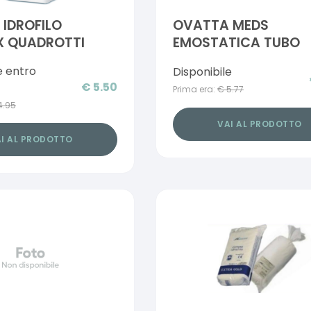
IDROFILO
OVATTA MEDS
X QUADROTTI
EMOSTATICA TUBO
e entro
Disponibile
€
5.50
Prima era:
€
5.77
4.95
VAI AL PRODOTTO
I AL PRODOTTO