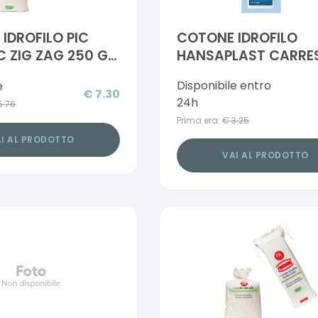
IDROFILO PIC
COTONE IDROFILO
 ZIG ZAG 250 G
HANSAPLAST CARRES
TELLA
PEZZI PRETAGLIATI
Disponibile entro
e
€
7.30
24h
5.76
Prima era:
€
3.25
I AL PRODOTTO
VAI AL PRODOTTO