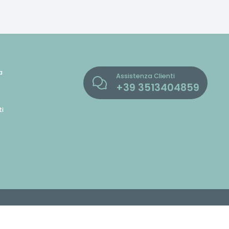
a
Assistenza Clienti
+39
3513404859
i