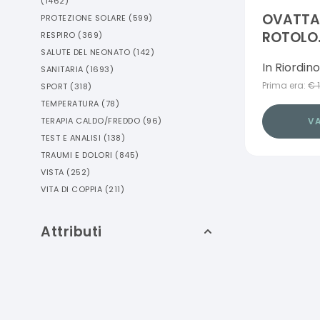
(
1462
)
OVATTA 
PROTEZIONE SOLARE
(
599
)
ROTOLO.
RESPIRO
(
369
)
SALUTE DEL NEONATO
(
142
)
In Riordino
SANITARIA
(
1693
)
Prima era:
€
SPORT
(
318
)
TEMPERATURA
(
78
)
TERAPIA CALDO/FREDDO
(
96
)
VA
TEST E ANALISI
(
138
)
TRAUMI E DOLORI
(
845
)
VISTA
(
252
)
VITA DI COPPIA
(
211
)
Attributi