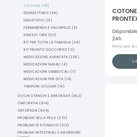
COTONE
(
38
)
COTONE 
DISINFETTANTI
(
59
)
PRONTE
EMOSTATICI
(
6
)
FERMABENDA E SALVAPELLE
(
9
)
Disponibil
KINESIO TAPE
(
50
)
24h
KIT PER TUTTA LA FAMIGLIA
(
34
)
Prima era:
€
KIT PRONTO SOCCORSO
(
11
)
MEDICAZIONE AVANZATA
(
236
)
VA
MEDICAZIONI NASALI
(
4
)
MEDICAZIONI OMBELICALI
(
7
)
MEDICAZIONI PER DITA
(
14
)
TAMPONI OCULARI
(
19
)
OCCHI STANCHI E ARROSSATI
(
552
)
OMEOPATIA
(
614
)
ORTOPEDIA
(
604
)
PROBLEMI DELLA PELLE
(
272
)
PROBLEMI DI STOMACO
(
313
)
PROBLEMI INTESTINALI E EMORROIDI