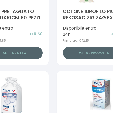
 PRETAGLIATO
COTONE IDROFILO PI
10X10CM 60 PEZZI
REKOSAC ZIG ZAG E
INDIA 500 G CON
e entro
Disponibile entro
FUSTELLA
€
6.50
24h
5.85
Prima era:
€
12.15
I AL PRODOTTO
VAI AL PRODOTTO