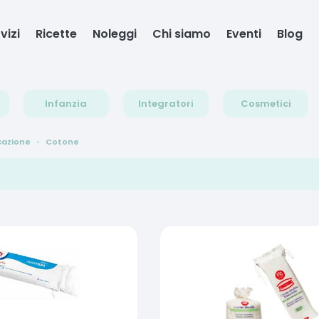
vizi
Ricette
Noleggi
Chi siamo
Eventi
Blog
Infanzia
Integratori
Cosmetici
cazione
Cotone
e