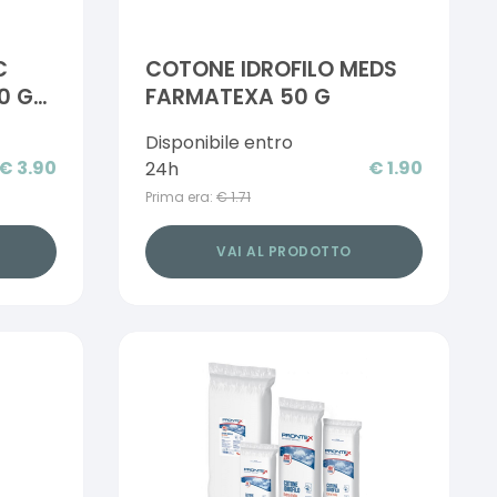
C
COTONE IDROFILO MEDS
0 G
FARMATEXA 50 G
Disponibile entro
€
3.90
€
1.90
24h
Prima era:
€
1.71
VAI AL PRODOTTO