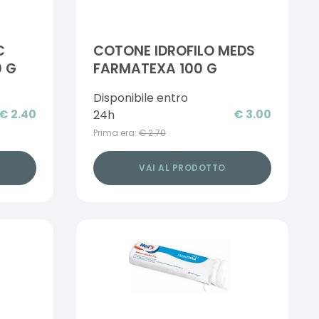
C
COTONE IDROFILO MEDS
0 G
FARMATEXA 100 G
Disponibile entro
€
2.40
€
3.00
24h
Prima era:
€
2.70
VAI AL PRODOTTO