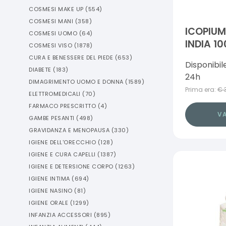
COSMESI MAKE UP
(
554
)
COSMESI MANI
(
358
)
ICOPIU
COSMESI UOMO
(
64
)
INDIA 10
COSMESI VISO
(
1878
)
CURA E BENESSERE DEL PIEDE
(
653
)
Disponibil
DIABETE
(
183
)
24h
DIMAGRIMENTO UOMO E DONNA
(
1589
)
Prima era:
€
ELETTROMEDICALI
(
70
)
FARMACO PRESCRITTO
(
4
)
VA
GAMBE PESANTI
(
498
)
GRAVIDANZA E MENOPAUSA
(
330
)
IGIENE DELL'ORECCHIO
(
128
)
IGIENE E CURA CAPELLI
(
1387
)
IGIENE E DETERSIONE CORPO
(
1263
)
IGIENE INTIMA
(
694
)
IGIENE NASINO
(
81
)
IGIENE ORALE
(
1299
)
INFANZIA ACCESSORI
(
895
)