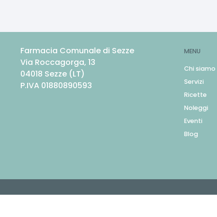
Farmacia Comunale di Sezze
MENU
Via Roccagorga, 13
Chi siamo
04018
Sezze
(
LT
)
Servizi
P.IVA
01880890593
Ricette
Noleggi
Eventi
Blog
© Ecommerce Farmacie