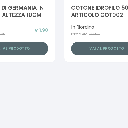
DI GERMANIA IN
COTONE IDROFILO 5
 ALTEZZA 10CM
ARTICOLO COT002
In Riordino
€
1.90
1.90
Prima era:
€
1.90
I AL PRODOTTO
VAI AL PRODOTTO